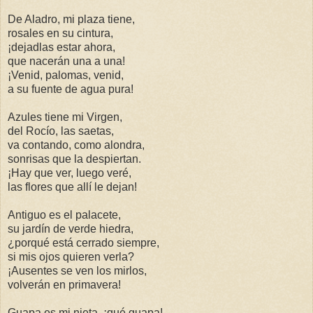
De Aladro, mi plaza tiene,
rosales en su cintura,
¡dejadlas estar ahora,
que nacerán una a una!
¡Venid, palomas, venid,
a su fuente de agua pura!
Azules tiene mi Virgen,
del Rocío, las saetas,
va contando, como alondra,
sonrisas que la despiertan.
¡Hay que ver, luego veré,
las flores que allí le dejan!
Antiguo es el palacete,
su jardín de verde hiedra,
¿porqué está cerrado siempre,
si mis ojos quieren verla?
¡Ausentes se ven los mirlos,
volverán en primavera!
Guapa es mi nieta, ¡qué guapa!