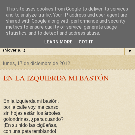
This site uses cookies from Google to deliver its services
El Rincón Poético de Eulogio
and to analyze traffic. Your IP address and user-agent are
shared with Google along with performance and security
metrics to ensure quality of service, generate usage
Díaz
statistics, and to detect and address abuse.
LEARN MORE
GOT IT
▼
lunes, 17 de diciembre de 2012
EN LA IZQUIERDA MI BASTÓN
En la izquierda mi bastón,
por la calle voy, me canso,
sin hojas están los árboles,
golondrinas, ¿para cuando?
¡En su nido las cigüeñas,
con una pata temblando!