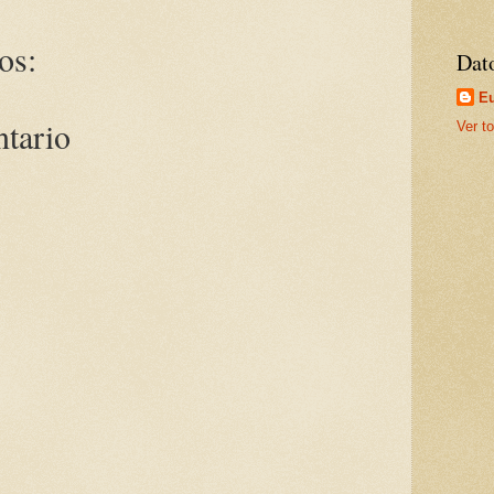
os:
Dat
Eu
ntario
Ver to