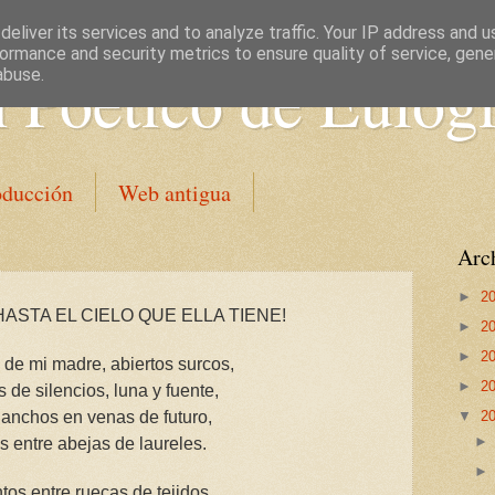
eliver its services and to analyze traffic. Your IP address and 
ormance and security metrics to ensure quality of service, gen
 Poético de Eulog
abuse.
oducción
Web antigua
Arch
►
2
STA EL CIELO QUE ELLA TIENE!
►
2
►
2
de mi madre, abiertos surcos,
►
2
s de silencios, luna y fuente,
anchos en venas de futuro,
▼
2
s entre abejas de laureles.
tos entre ruecas de tejidos,