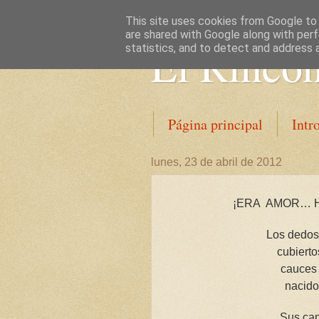
This site uses cookies from Google to d
are shared with Google along with perf
El Rincón
statistics, and to detect and address 
Página principal
Intr
lunes, 23 de abril de 2012
¡ERA
AMOR… HA
Los dedos 
cubierto
cauces 
nacido
Sus can