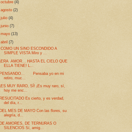
►
octubre
(4)
►
agosto
(2)
►
julio
(4)
►
junio
(7)
►
mayo
(13)
▼
abril
(7)
COMO UN SINO ESCONDIDO A
SIMPLE VISTA Miro y ...
¡ERA AMOR… HASTA EL CIELO QUE
ELLA TIENE! L...
PENSANDO… Pensaba yo en mi
retiro, muc...
¡ES MUY RARO, SÍ! ¡Es muy raro, sí,
hoy me enc...
RESUCITADO Es cierto, y es verdad,
del día, r...
DEL MES DE MAYO Con las flores, su
alegría, d...
DE AMORES, DE TERNURAS O
SILENCIOS Sí, amig...