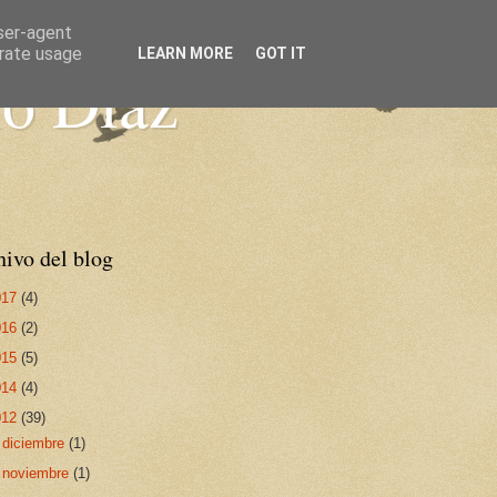
user-agent
erate usage
LEARN MORE
GOT IT
io Díaz
ivo del blog
017
(4)
016
(2)
015
(5)
014
(4)
012
(39)
►
diciembre
(1)
►
noviembre
(1)