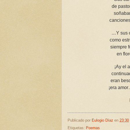
de pasto
soñaban
canciones
…Y sus o
como estr
siempre f
en flo
¡Ay el 
continua
eran bes
¡era amor…
Publicado por
Eulogio Díaz
en
23:30
Etiquetas:
Poemas