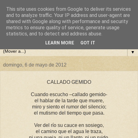
This site uses cookies from Google to deliver its services
El Rincón Poético de Eulogio
and to analyze traffic. Your IP address and user-agent are
shared with Google along with performance and security
metrics to ensure quality of service, generate usage
Díaz
statistics, and to detect and address abuse.
LEARN MORE
GOT IT
▼
domingo, 6 de mayo de 2012
CALLADO GEMIDO
Cuando escucho –callado gemido-
el hablar de la tarde que muere,
miro y siento el rumor del silencio;
el mutismo del tiempo que pasa.
Ver del río su cauce en sosiego,
el camino que el agua le traza,
ni una queja, ni un llanto, ni un ruido,