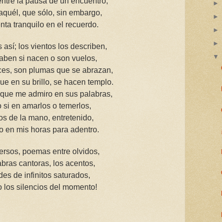
entre la pausa de un encuentro,
quél, que sólo, sin embargo,
nta tranquilo en el recuerdo.
así; los vientos los describen,
aben si nacen o son vuelos,
ces, son plumas que se abrazan,
que en su brillo, se hacen templo.
 que me admiro en sus palabras,
 si en amarlos o temerlos,
os de la mano, entretenido,
bo en mis horas para adentro.
versos, poemas entre olvidos,
abras cantoras, los acentos,
es de infinitos saturados,
o los silencios del momento!