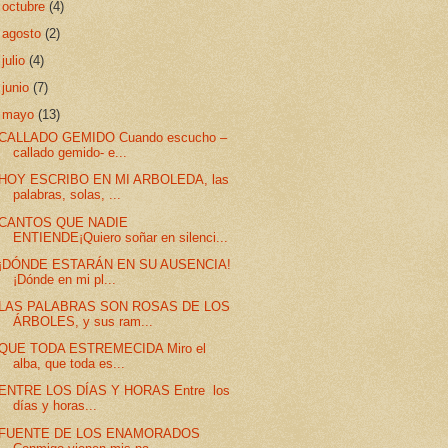
►
octubre
(4)
►
agosto
(2)
►
julio
(4)
►
junio
(7)
▼
mayo
(13)
CALLADO GEMIDO Cuando escucho –
callado gemido- e...
HOY ESCRIBO EN MI ARBOLEDA, las
palabras, solas, ...
CANTOS QUE NADIE
ENTIENDE¡Quiero soñar en silenci...
¡DÓNDE ESTARÁN EN SU AUSENCIA!
¡Dónde en mi pl...
LAS PALABRAS SON ROSAS DE LOS
ÁRBOLES, y sus ram...
QUE TODA ESTREMECIDA Miro el
alba, que toda es...
ENTRE LOS DÍAS Y HORAS Entre los
días y horas...
FUENTE DE LOS ENAMORADOS