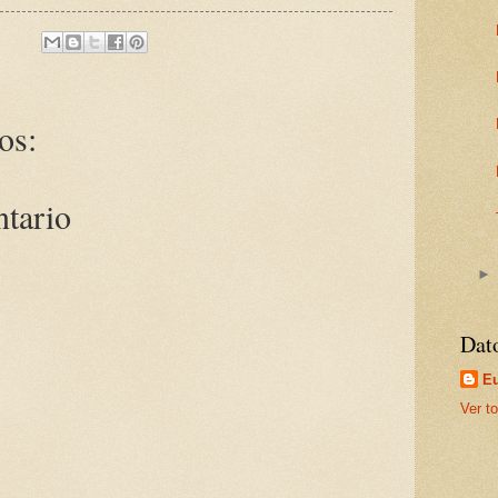
os:
ntario
Dat
Eu
Ver to