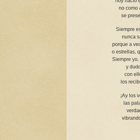
hoy nació 
no como a
se prese
Siempre es 
nunca s
porque a ve
o estrellas, 
Siempre yo,
y dudo
con ell
los reci
¡Ay los 
las pal
verdad
vibrand