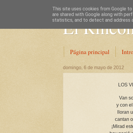
This site uses cookies from Google to d
are shared with Google along with perf
El Rincón
statistics, and to detect and address 
Página principal
Intr
domingo, 6 de mayo de 2012
LOS 
Van so
y con el
lloran 
cantan o
¡Mirad est