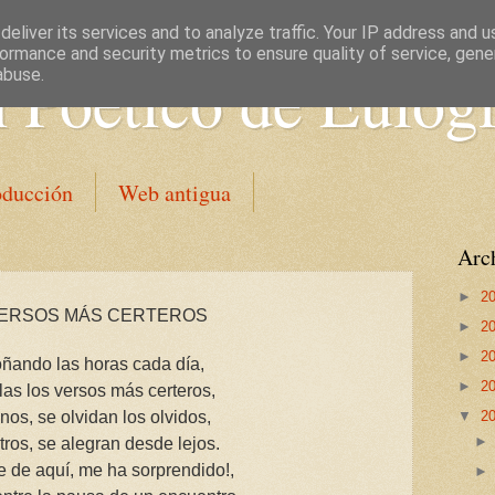
eliver its services and to analyze traffic. Your IP address and 
ormance and security metrics to ensure quality of service, gen
 Poético de Eulog
abuse.
oducción
Web antigua
Arch
►
2
VERSOS MÁS CERTEROS
►
2
►
2
ñando las horas cada día,
►
2
las los versos más certeros,
unos, se olvidan los olvidos,
▼
2
tros, se alegran desde lejos.
e de aquí, me ha sorprendido!,