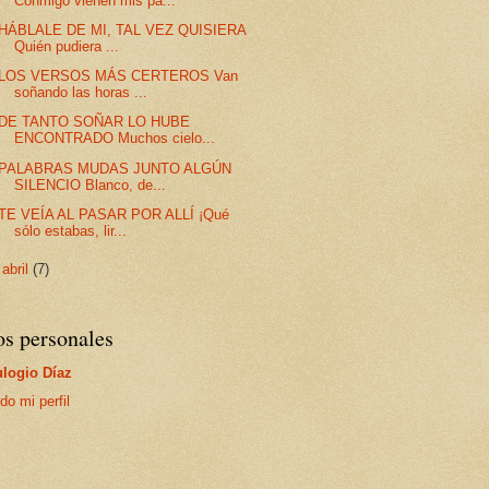
Conmigo vienen mis pa...
HÁBLALE DE MI, TAL VEZ QUISIERA
Quién pudiera ...
LOS VERSOS MÁS CERTEROS Van
soñando las horas ...
DE TANTO SOÑAR LO HUBE
ENCONTRADO Muchos cielo...
PALABRAS MUDAS JUNTO ALGÚN
SILENCIO Blanco, de...
TE VEÍA AL PASAR POR ALLÍ ¡Qué
sólo estabas, lir...
►
abril
(7)
os personales
logio Díaz
do mi perfil