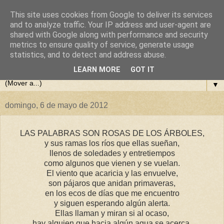
This site uses cookies from Google to deliver its services
El Rincón Poético de Eulogio
and to analyze traffic. Your IP address and user-agent are
shared with Google along with performance and security
metrics to ensure quality of service, generate usage
Díaz
statistics, and to detect and address abuse.
LEARN MORE
GOT IT
▼
domingo, 6 de mayo de 2012
LAS PALABRAS SON ROSAS DE LOS ÁRBOLES,
y sus ramas los ríos que ellas sueñan,
llenos de soledades y entretiempos
como algunos que vienen y se vuelan.
El viento que acaricia y las envuelve,
son pájaros que anidan primaveras,
en los ecos de días que me encuentro
y siguen esperando algún alerta.
Ellas llaman y miran si al ocaso,
hay alguien que hacia algún agua se acerca,